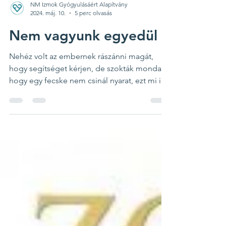
NM Izmok Gyógyulásáért Alapítvány
2024. máj. 10.
5 perc olvasás
Nem vagyunk egyedül
Nehéz volt az embernek rászánni magát,
hogy segítséget kérjen, de szokták mondani,
hogy egy fecske nem csinál nyarat, ezt mi is
tudtuk,...