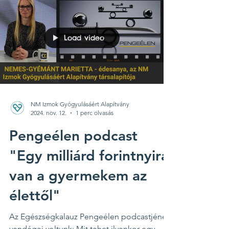
Load video
NM Izmok Gyógyulásáért Alapítvány
2024. nov. 12.
1 perc olvasás
Pengeélen podcast
"Egy milliárd forintnyira
van a gyermekem az
élettől"
Az Egészségkalauz Pengeélen podcastjének
vendégei voltunk: Mit tehet ilyenkor egy