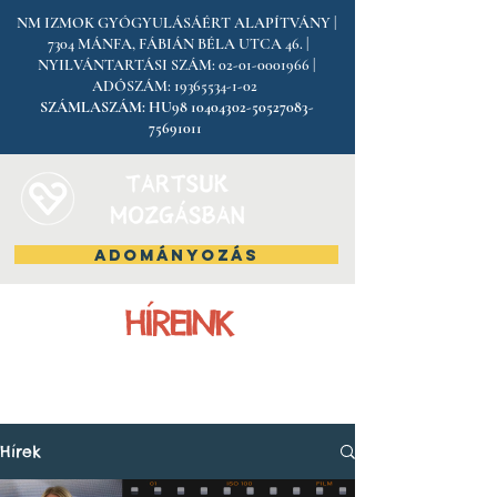
NM IZMOK GYÓGYULÁSÁÉRT ALAPÍTVÁNY |
7304 MÁNFA, FÁBIÁN BÉLA UTCA 46. |
NYILVÁNTARTÁSI SZÁM:
02-01-0001966
|
ADÓSZÁM:
19365534-1-02
SZÁMLASZÁM:
HU98
10404302-50527083
-
75691011
ADOMÁNYOZÁS
HÍREINK
Hírek