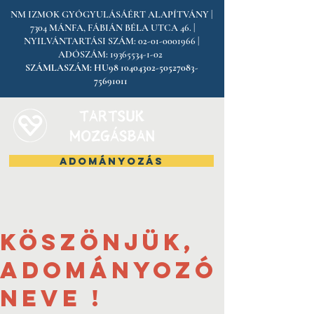
NM IZMOK GYÓGYULÁSÁÉRT ALAPÍTVÁNY |
7304 MÁNFA, FÁBIÁN BÉLA UTCA 46. |
NYILVÁNTARTÁSI SZÁM:
02-01-0001966
|
ADÓSZÁM:
19365534-1-02
SZÁMLASZÁM:
HU98
10404302-50527083
-
75691011
ADOMÁNYOZÁS
Köszönjük,
Adományozó
neve !