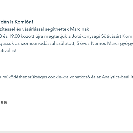
 idén is Komlón!
téssel és vásárlással segíthettek Marcinak!
0 és 19:00 között újra megtartjuk a Jótékonysági Sütivásárt Ko
assuk az izomsorvadással született, 5 éves Nemes Marci gyógy
tivel is!
 a működéshez szükséges cookie-kra vonatkozó és az Analytics-beállí
sa