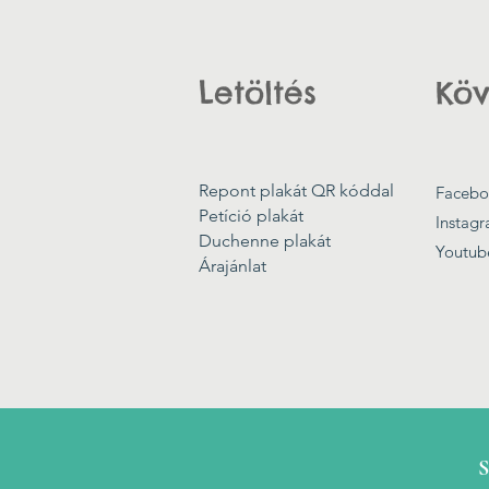
Letöltés
Köv
Repont plakát QR kóddal
Facebo
Petíció plakát
Instag
Duchenne plakát
Youtub
Árajánlat