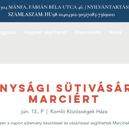
MÁNFA, FÁBIÁN BÉLA UTCA 46. | NYILVÁNTARTÁSI SZÁM
SZÁMLASZÁM:
HU98 10404302-50527083-75691011
vagyunk
Hogyan segíthetsz
Események
Hírek
nysági Sütivásá
Marciért
jún. 13., P
  |  
Komló Közösségek Háza
zen a napon sütemény készítéssel és vásárlással segíthettek Marcina