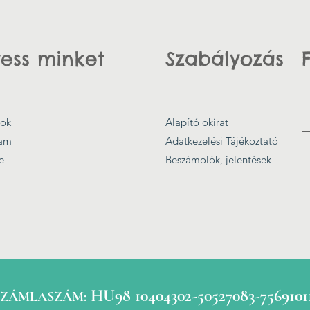
ess minket
Szabályozás
ok
Alapító okirat
ram
Adatkezelési Tájékoztató
e
Beszámolók, jelentések
HU98 10404302-50527083-7569101
SZÁMLASZÁM: