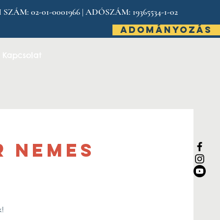
: 02-01-0001966 | ADÓSZÁM: 19365534-1-02
ADOMÁNYOZÁS
Kapcsolat
r Nemes
k!