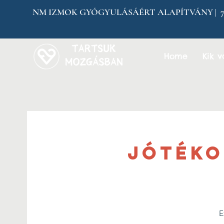
NM IZMOK GYÓGYULÁSÁÉRT ALAPÍTVÁNY | 7304 
Home
Kik 
Jótéko
E