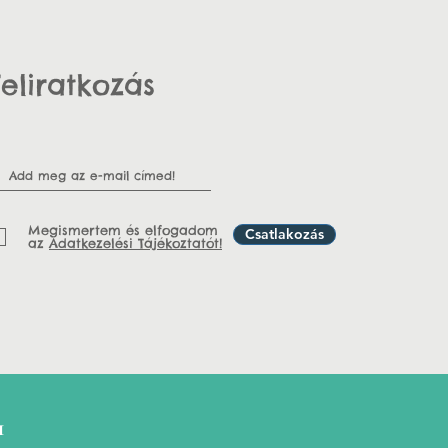
Feliratkozás
Megismertem és elfogadom
Csatlakozás
az
Adatkezelési Tájékoztatót!
1