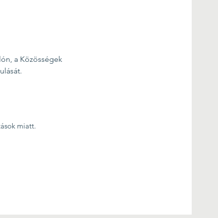
mlón, a Közösségek 
ulását.
tások miatt.