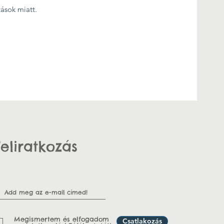
tások miatt.
Feliratkozás
Megismertem és elfogadom
Csatlakozás