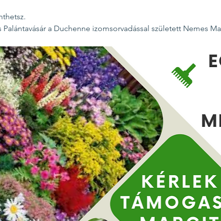
nthetsz.
s Palántavásár a Duchenne izomsorvadással született Nemes Mar