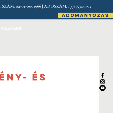
: 02-01-0001966 | ADÓSZÁM: 19365534-1-02
ADOMÁNYOZÁS
Kapcsolat
ény- és