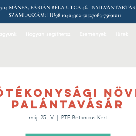
MÁNFA, FÁBIÁN BÉLA UTCA 46. | NYILVÁNTARTÁSI SZÁM
SZÁMLASZÁM:
HU98 10404302-50527083-75691011
vagyunk
Hogyan segíthetsz
Események
Hírek
ótékonysági Növ
palántavásár
máj. 25., V
  |  
PTE Botanikus Kert