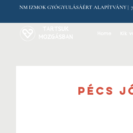
NM IZMOK GYÓGYULÁSÁÉRT ALAPÍTVÁNY | 7304 
Home
Kik 
Pécs J