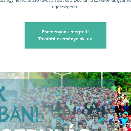
fuss egy neked tetsző távot a saját és a Duchenne szindrómás gyerm
egészségéért!
Eseményünk megtelt!
További eseményeink >>