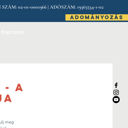
: 02-01-0001966 | ADÓSZÁM: 19365534-1-02
ADOMÁNYOZÁS
Kapcsolat
- A
JA
ulj meg