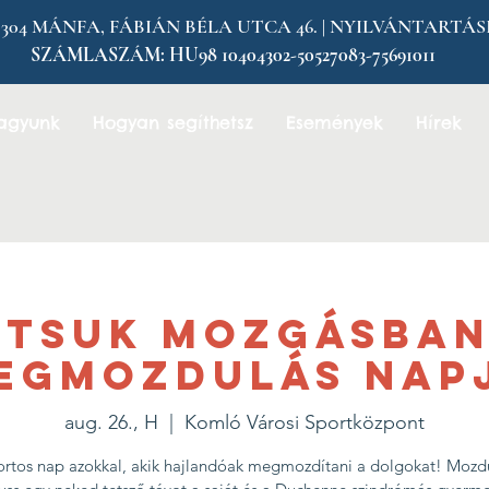
MÁNFA, FÁBIÁN BÉLA UTCA 46. | NYILVÁNTARTÁSI SZÁM
SZÁMLASZÁM:
HU98 10404302-50527083-75691011
vagyunk
Hogyan segíthetsz
Események
Hírek
rtsuk Mozgásban 
EGMOZDULÁS NAP
aug. 26., H
  |  
Komló Városi Sportközpont
ortos nap azokkal, akik hajlandóak megmozdítani a dolgokat! Mozd