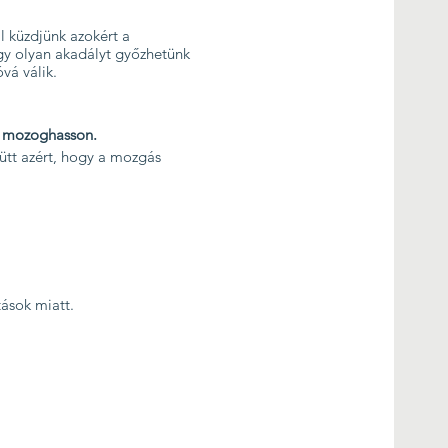
al küzdjünk azokért a
gy olyan akadályt győzhetünk
vá válik.
b mozoghasson.
yütt azért, hogy a mozgás
tások miatt.