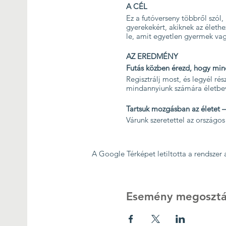
A CÉL
Ez a futóverseny többről szól, 
gyerekekért, akiknek az élet
le, amit egyetlen gyermek va
AZ EREDMÉNY
Futás közben érezd, hogy min
Regisztrálj most, és legyél r
mindannyiunk számára életb
Tartsuk mozgásban az életet –
Várunk szeretettel az országo
A Google Térképet letiltotta a rendszer
Esemény megosztá