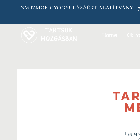
NM IZMOK GYÓGYULÁSÁÉRT ALAPÍTVÁNY | 7304 
Home
Kik 
Ta
M
Egy sp