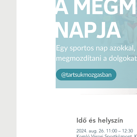
Idő és helyszín
2024. aug. 26. 11:00 – 12:30
Komló Városi Sportközpont, K