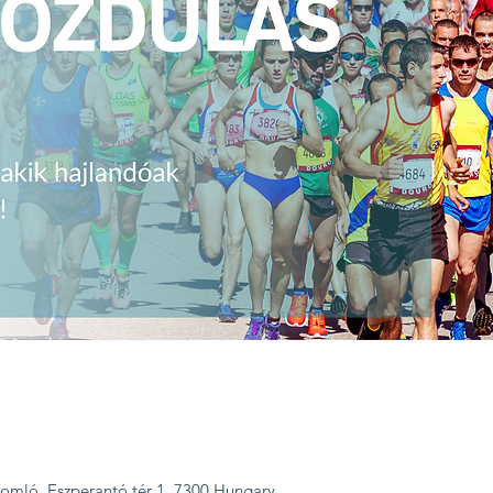
omló, Eszperantó tér 1, 7300 Hungary