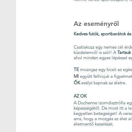
Az eseményről
Kedves futók, sportbarátok és
Csatlakozz egy nemes cél érd
küzdelemről is szól! A
Tartsu
ahol minden egyes lépéssel 
TE
mozogsz egy kicsit az egé
MI
együtt felhívjuk a figyelm
ŐK
esélyt kapnak az életre.
AZ OK
A Duchenne izomdisztrófia eg
képességétől. De most itt a le
kegyetlen betegséget! A verse
arra, hogy a mozgás az élet 
életmentő kezelését.