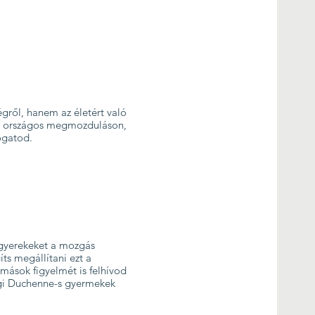
gről, hanem az életért való
gy országos megmozduláson,
ogatod.
 gyerekeket a mozgás
íts megállítani ezt a
mások figyelmét is felhívod
ági Duchenne-s gyermekek