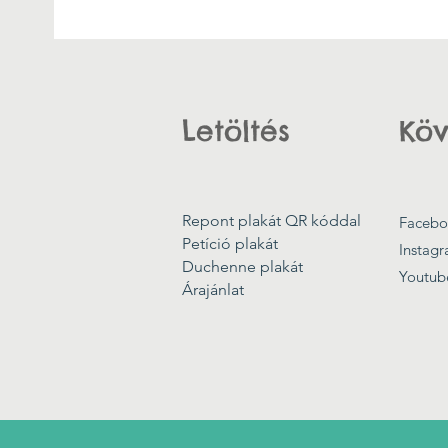
Letöltés
Köv
Repont plakát QR kóddal
Facebo
Petíció plakát
Instag
Duchenne plakát
Youtub
Árajánlat