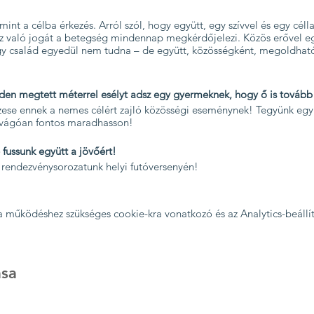
mint a célba érkezés. Arról szól, hogy együtt, egy szívvel és egy céll
hez való jogát a betegség mindennap megkérdőjelezi. Közös erővel e
gy család egyedül nem tudna – de együtt, közösségként, megoldható
den megtett méterrel esélyt adsz egy gyermeknek, hogy ő is továb
észese ennek a nemes célért zajló közösségi eseménynek! Tegyünk eg
evágóan fontos maradhasson!
 fussunk együtt a jövőért!
s rendezvénysorozatunk helyi futóversenyén!
 a működéshez szükséges cookie-kra vonatkozó és az Analytics-beállí
sa