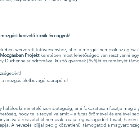
 mozgást kedvelő kicsik és nagyok!
ekében szervezett futóversenyhez, ahol a mozgás nemcsak az egészsé
k Mozgásban Projekt
keretében most lehetőséged van részt venni e
egy Duchenne szindrómával küzdő gyermek jövőjét és reményét tám
szségedért!
et a mozgás életbevágó szerepére!
y halálos kimenetelű izombetegség, ami fokozatosan fosztja meg a
hetőség, hogy te is tegyél valamit – a futás örömével és erejével seg
nyen való részvétellel nemcsak a saját egészségedért teszel, hanem 
alapja. A nevezési díjjal pedig közvetlenül támogatod a magyarorsz