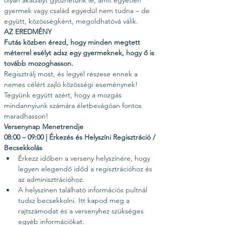
olyan akadályt győzhetünk le, amit egyetlen 
gyermek vagy család egyedül nem tudna – de 
együtt, közösségként, megoldhatóvá válik.
AZ EREDMÉNY
Futás közben érezd, hogy minden megtett 
méterrel esélyt adsz egy gyermeknek, hogy ő is 
tovább mozoghasson.
Regisztrálj most, és legyél részese ennek a 
nemes célért zajló közösségi eseménynek! 
Tegyünk együtt azért, hogy a mozgás 
mindannyiunk számára életbevágóan fontos 
maradhasson!
Versenynap Menetrendje
08:00 – 09:00 | Érkezés és Helyszíni Regisztráció / 
Becsekkolás
Érkezz időben a verseny helyszínére, hogy 
legyen elegendő időd a regisztrációhoz és 
az adminisztrációhoz.
A helyszínen található információs pultnál 
tudsz becsekkolni. Itt kapod meg a 
rajtszámodat és a versenyhez szükséges 
egyéb információkat.