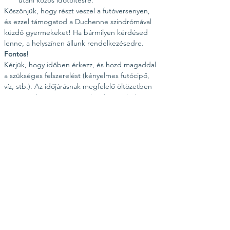
utáni közös időtöltésre.
Köszönjük, hogy részt veszel a futóversenyen, 
és ezzel támogatod a Duchenne szindrómával 
küzdő gyermekeket! Ha bármilyen kérdésed 
lenne, a helyszínen állunk rendelkezésedre.
Fontos!
Kérjük, hogy időben érkezz, és hozd magaddal 
a szükséges felszerelést (kényelmes futócipő, 
víz, stb.). Az időjárásnak megfelelő öltözetben 
gyere, és ha van, a versenyhez kapcsolódó 
hivatalos pólódat is viselheted.
Tartsuk mozgásban az életet – fussunk együtt a 
jövőért!
Várunk szeretettel az országos 
rendezvénysorozatunk helyi futóversenyén!
Esemény megosztása