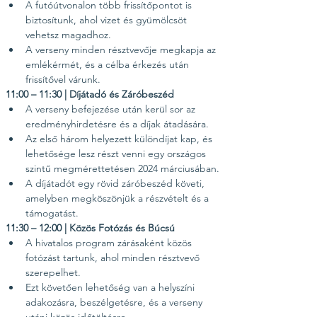
A futóútvonalon több frissítőpontot is 
biztosítunk, ahol vizet és gyümölcsöt 
vehetsz magadhoz.
A verseny minden résztvevője megkapja az 
emlékérmét, és a célba érkezés után 
frissítővel várunk.
11:00 – 11:30 | Díjátadó és Záróbeszéd
A verseny befejezése után kerül sor az 
eredményhirdetésre és a díjak átadására.
Az első három helyezett különdíjat kap, és 
lehetősége lesz részt venni egy országos 
szintű megmérettetésen 2024 márciusában.
A díjátadót egy rövid záróbeszéd követi, 
amelyben megköszönjük a részvételt és a 
támogatást.
11:30 – 12:00 | Közös Fotózás és Búcsú
A hivatalos program zárásaként közös 
fotózást tartunk, ahol minden résztvevő 
szerepelhet.
Ezt követően lehetőség van a helyszíni 
adakozásra, beszélgetésre, és a verseny 