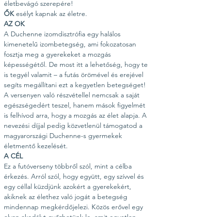
életbevágó szerepére!
ŐK
 esélyt kapnak az életre.
AZ OK
A Duchenne izomdisztrófia egy halálos 
kimenetelű izombetegség, ami fokozatosan 
fosztja meg a gyerekeket a mozgás 
képességétől. De most itt a lehetőség, hogy te 
is tegyél valamit – a futás örömével és erejével 
segíts megállítani ezt a kegyetlen betegséget! 
A versenyen való részvétellel nemcsak a saját 
egészségedért teszel, hanem mások figyelmét 
is felhívod arra, hogy a mozgás az élet alapja. A 
nevezési díjjal pedig közvetlenül támogatod a 
magyarországi Duchenne-s gyermekek 
életmentő kezelését.
A CÉL
Ez a futóverseny többről szól, mint a célba 
érkezés. Arról szól, hogy együtt, egy szívvel és 
egy céllal küzdjünk azokért a gyerekekért, 
akiknek az élethez való jogát a betegség 
mindennap megkérdőjelezi. Közös erővel egy 