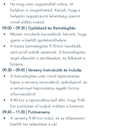
Ha még nem regisztráltál online, itt 
helyben is megteheted. Kérjük, hogy a 
helyszíni regisztrációt lehetőség szerint 
minél előbb intézd.
09:00 – 09:30 | Gyülekező és Bemelegítés
Miután mindenki becsekkolt, kérünk, hogy 
gyere a kijelölt gyülekezőhelyre.
A közös bemelegítés 9:10-kor kezdődik, 
amit profi edzők vezetnek. A bemelegítés 
segít elkerülni a sérüléseket, és felkészít a 
futásra.
09:30 – 09:45 | Verseny Instrukciók és Indulás
A bemelegítés után rövid tájékoztatást 
kapsz a verseny útvonaláról, szabályairól, és 
a versennyel kapcsolatos egyéb fontos 
információkról.
9:40-kor a rajtvonalhoz kell állni, hogy 9:45-
kor pontosan el tudjuk indítani a futamot.
09:45 – 11:00 | Futóverseny
A verseny 9:45-kor indul, és az előzetesen 
kijelölt táv teljesítése a cél.