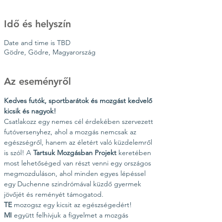
Idő és helyszín
Date and time is TBD
Gödre, Gödre, Magyarország
Az eseményről
Kedves futók, sportbarátok és mozgást kedvelő 
kicsik és nagyok!
Csatlakozz egy nemes cél érdekében szervezett 
futóversenyhez, ahol a mozgás nemcsak az 
egészségről, hanem az életért való küzdelemről 
is szól! A 
Tartsuk Mozgásban Projekt
 keretében 
most lehetőséged van részt venni egy országos 
megmozduláson, ahol minden egyes lépéssel 
egy Duchenne szindrómával küzdő gyermek 
jövőjét és reményét támogatod.
TE
 mozogsz egy kicsit az egészségedért!
MI
 együtt felhívjuk a figyelmet a mozgás 