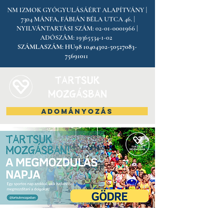
NM IZMOK GYÓGYULÁSÁÉRT ALAPÍTVÁNY |
7304 MÁNFA, FÁBIÁN BÉLA UTCA 46. |
NYILVÁNTARTÁSI SZÁM:
02-01-0001966
|
ADÓSZÁM:
19365534-1-02
SZÁMLASZÁM:
HU98
10404302-50527083
-
75691011
ADOMÁNYOZÁS