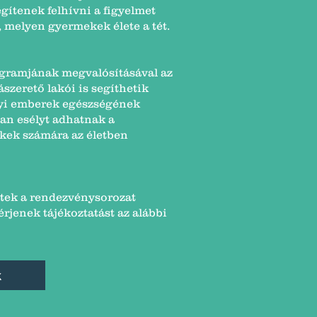
gítenek felhívni a figyelmet
 melyen gyermekek élete a tét.
ogramjának megvalósításával az
zerető lakói is segíthetik
lyi emberek egészségének
an esélyt adhatnak a
ek számára az életben
etek a rendezvénysorozat
rjenek tájékoztatást az alábbi
k