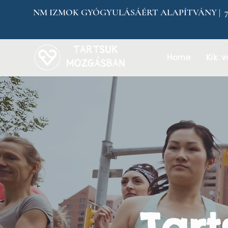
NM IZMOK GYÓGYULÁSÁÉRT ALAPÍTVÁNY | 7304 
Home
Kik 