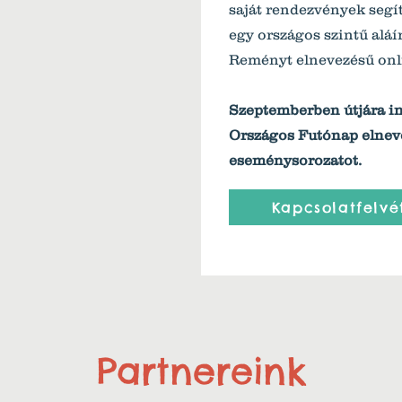
saját rendezvények segí
egy országos szintű aláí
Reményt elnevezésű onl
Szeptemberben útjára i
Országos Futónap elnev
eseménysorozatot.
Kapcsolatfelvé
Partnereink