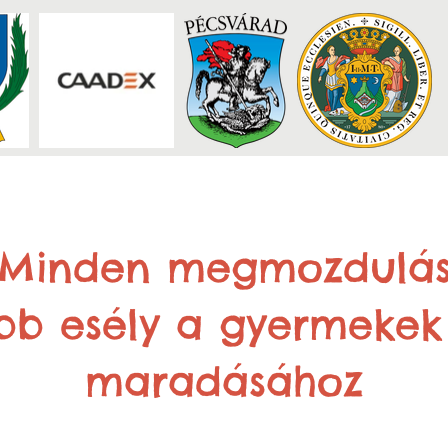
Minden megmozdulá
bb esély a gyermekek
maradásához