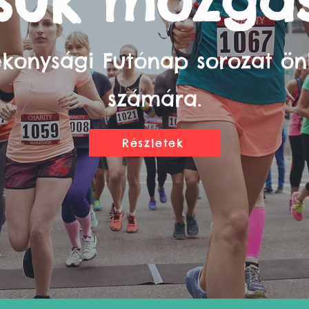
tsuk mozgá
ékonysági Futónap sorozat ö
számára.
Részletek