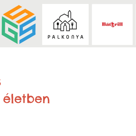
s
 életben