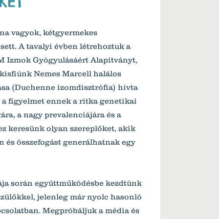
KET
a vagyok, kétgyermekes
ett. A tavalyi évben létrehoztuk a
M Izmok Gyógyulásáért Alapítványt,
 kisfiúnk Nemes Marcell halálos
sa (Duchenne izomdisztrófia) hívta
i a figyelmet ennek a ritka genetikai
ra, a nagy prevalenciájára és a
z keresünk olyan szereplőket, akik
n és összefogást generálhatnak egy
ája során együttműködésbe kezdtünk
szülőkkel, jelenleg már nyolc hasonló
pcsolatban. Megpróbáljuk a média és