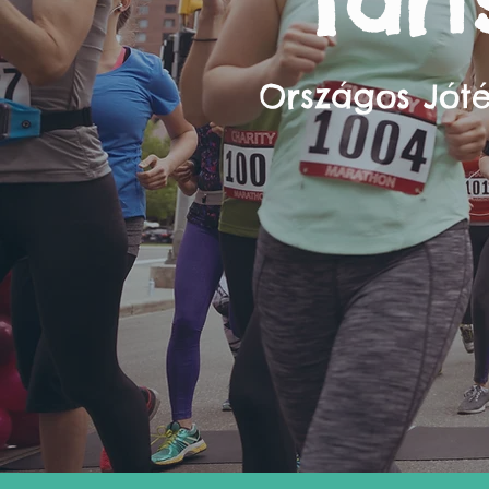
Tar
Országos Jót