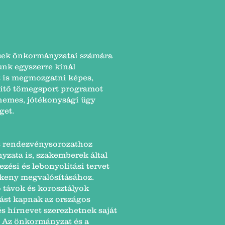
lések önkormányzatai számára
nk egyszerre kínál
t is megmozgatni képes,
ítő tömegsport programot
y nemes, jótékonysági ügy
get.
s rendezvénysorozathoz
zata is, szakemberek által
ezési és lebonyolítási tervet
ékeny megvalósításához.
 távok és korosztályok
ást kapnak az országos
és hírnevet szerezhetnek saját
. Az önkormányzat és a