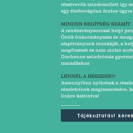
résztvevők mindemellett így se
egy életbevágóan fontos ügyre,
MINDEN SEGÍTSÉG SZÁMÍT
A rendezvénysorozat helyi pr
Önök önkormányzata és mozgás
alapítványunk munkáját, a he
megőrzését és nem utolsó sorb
Duchenne szindrómás gyermek
maradáshoz
LENNÉL A RÉSZESE?!
​Amennyiben nyitottak a részl
részleteinek megismerésére, ké
linkre kattintva!
Tájékoztatást kére