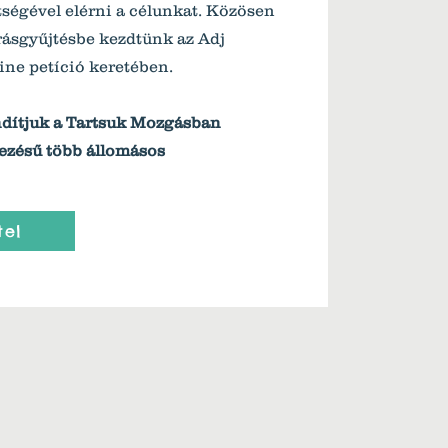
tségével elérni a célunkat. Közösen
rásgyűjtésbe kezdtünk az Adj
ine petíció keretében.
ndítjuk a Tartsuk Mozgásban
ezésű több állomásos
tel