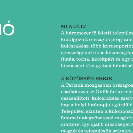
IÓ
​MI A CÉL?
A háromezer fő feletti telepü
kidolgozott országos programu
kulcsrakész, több korcsoporto
egészségcentrikus közösségép
(futás, torna, kerékpár) és eg
közösségi támogatási lehetősé
A KÖZÖSSÉG EREJE
A Tartsuk mozgásban országo
csatlakozva az Önök önkormány
összeállított, kulcsrakész szerv
kap a helyi futónapjuk gördül
Települési szinten a különböző
futamainak győzetesei meghív
döntőre. Így újabb dicsőséget 
maguk és településük számára