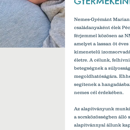
GYERMEKEIN
Nemes-Gyémánt Mariann
családanyaként élek Pécs
férjemmel közösen az N
amelyet a lassan öt éves
kimenetelű izomsorvadá
életre. A célunk, felhívn
betegségnek a súlyosságá
megoldhatóságára. Ehhe
segítenek a hangadásba
nemes cél érdekében.
Az alapítványunk munk
a sorsközösségben álló 
alapítvánnyal állunk ka