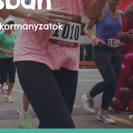
sban
nkormányzatok