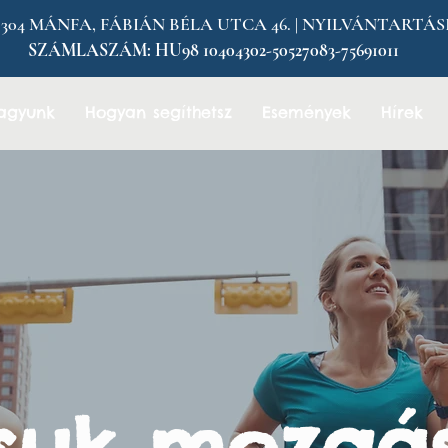
MÁNFA, FÁBIÁN BÉLA UTCA 46. | NYILVÁNTARTÁSI SZÁM
SZÁMLASZÁM:
HU98 10404302-50527083-75691011
vagyunk
Hogyan segíthetsz
Események
Hírek