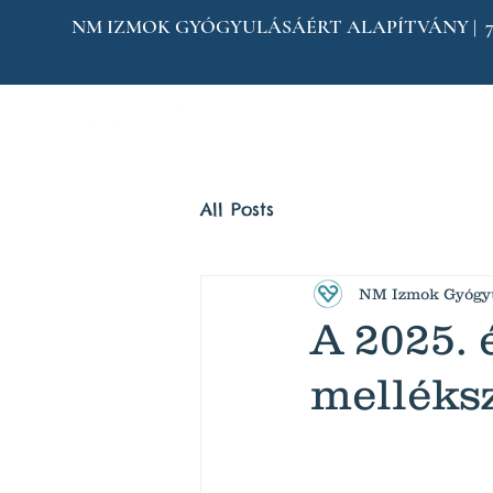
NM IZMOK GYÓGYULÁSÁÉRT ALAPÍTVÁNY | 7304 
Home
Kik 
All Posts
NM Izmok Gyógyu
A 2025. 
melléksz