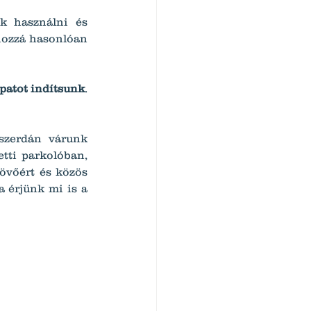
uk használni és 
ozzá hasonlóan 
patot indítsunk
. 
zerdán várunk 
etti parkolóban, 
övőért és közös 
 érjünk mi is a 