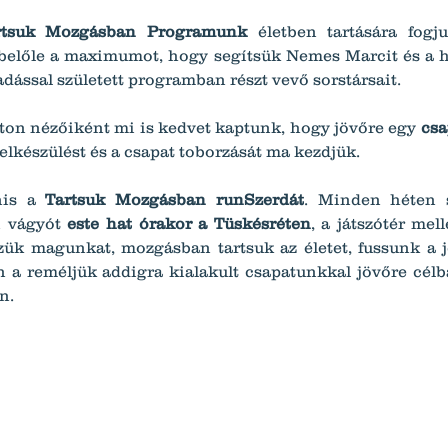
rtsuk Mozgásban Programunk
 életben tartására fogj
belőle a maximumot, hogy segítsük Nemes Marcit és a h
ssal született programban részt vevő sorstársait.
aton nézőiként mi is kedvet kaptunk, hogy jövőre egy 
csa
elkészülést és a csapat toborzását ma kezdjük.
is a 
Tartsuk Mozgásban runSzerdát
. Minden héten s
 vágyót 
este hat órakor a Tüskésréten
, a játszótér mell
zük magunkat, mozgásban tartsuk az életet, fussunk a j
n a reméljük addigra kialakult csapatunkkal jövőre célba
n.