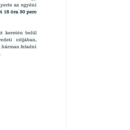
yerte az egyéni 
t 18 óra 30 perc 
t keretén belül 
deti céljában, 
l hárman feladni 
.