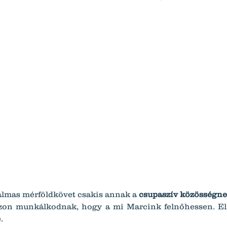
almas mérföldkövet csakis annak a 
csupaszív közösségn
zon munkálkodnak, hogy a mi Marcink felnőhessen. El
.