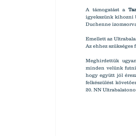
A támogatást a 
Ta
igyekszünk kihozni 
Duchenne izomsorvadá
Emellett az Ultrabal
Az ehhez szükséges f
Meghirdettük ugyan
minden velünk futni
hogy együtt jól érez
felkészülést követőe
20. NN Ultrabalatono