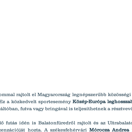
lommal rajtolt el Magyarország legnépszerűbb közösségi
 Ez a közkedvelt sportesemény 
Közép-Európa leghosszab
ltóban, futva vagy bringával is teljesíthetnek a résztvev
 futás idén is Balatonfüredről rajtolt és az Ultrabalat
enzációját hozta. A székesfehérvári 
Mórocza Andrea
 