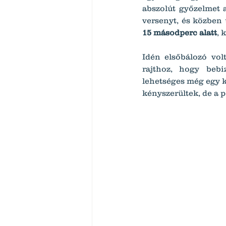
abszolút győzelmet a
versenyt, és közben ú
15 másodperc alatt
, 
Idén elsőbálozó vol
rajthoz, hogy bebi
lehetséges még egy kö
kényszerültek, de a p