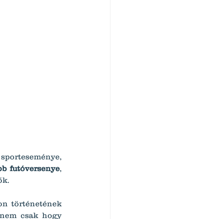
 sporteseménye, 
b futóversenye
, 
ők.
on történetének 
nem csak hogy 