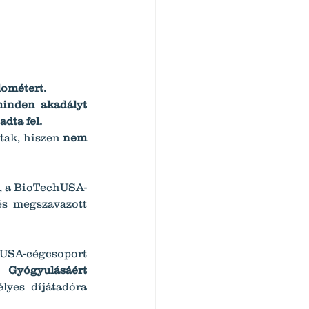
ilométert.
minden akadályt 
dta fel.
tak, hiszen 
nem 
e, a BioTechUSA-
s megszavazott 
USA-cégcsoport 
yógyulásáért 
 jelentős forráshoz juthatott. Az ünnepélyes díjátadóra 