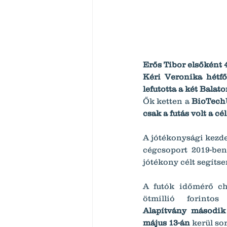
Erős Tibor elsőként 46
Kéri Veronika hétfő
lefutotta a két Balat
Ők ketten a
 BioTech
csak a futás volt a cél
A jótékonysági kezde
cégcsoport 2019-ben
jótékony célt segítse
A futók időmérő chi
ötmillió forint
Alapítvány
második 
május 13-án
 kerül s