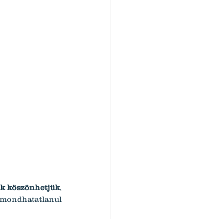
ek köszönhetjük
, 
mondhatatlanul 