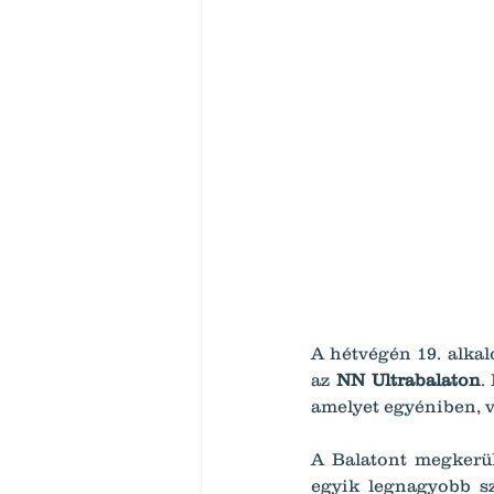
A hétvégén 19. alka
az 
NN Ultrabalaton
.
amelyet egyéniben, vá
A Balatont megkerülő
egyik legnagyobb sz