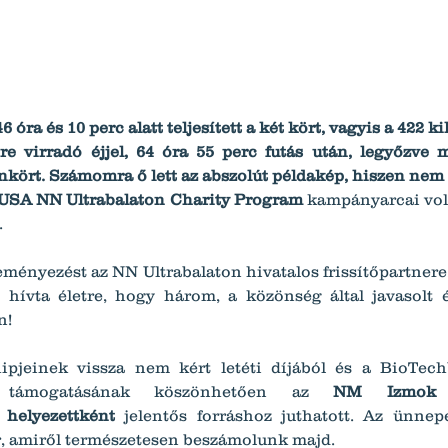
 óra és 10 perc alatt teljesített a két kört, vagyis a 422 k
re virradó éjjel, 64 óra 55 perc futás után, legyőzve 
onkört. Számomra ő lett az abszolút példakép, hiszen nem a
USA NN Ultrabalaton Charity Program
 kampányarcai vol
.
ményezést az NN Ultrabalaton hivatalos frissítőpartner
 hívta életre, hogy három, a közönség által javasolt é
n!
pjeinek vissza nem kért letéti díjából és a BioTech
os támogatásának köszönhetően az 
NM Izmok G
helyezettként
or, amiről természetesen beszámolunk majd.