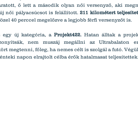
ratott, ő lett a második olyan női versenyző, aki megn
j női pályacsúcsot is felállított. 
211 kilométert teljesítet
közel 40 perccel megelőzve a legjobb férfi versenyzőt is.
t egy új kategória, a 
Projekt422.
 Hatan álltak a projek
zonyítsák, nem muszáj megállni az Ultrabalaton ere
rt megtenni, főleg, ha nemes célt is szolgál a futó. Végü
énteki napon elrajtolt célba érők hatalmasat teljesítettek