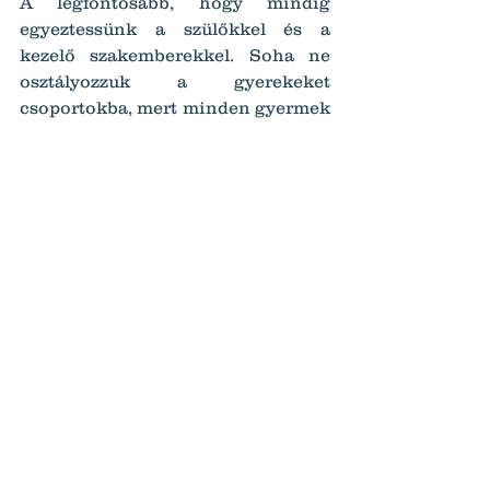
A legfontosabb, hogy mindig 
egyeztessünk a szülőkkel és a 
kezelő szakemberekkel. Soha ne 
osztályozzuk a gyerekeket 
csoportokba, mert minden gyermek 
állapota egyedi és sokszor teljesen 
más húzódik egy probléma mögött, 
mint amit általában megszoktunk, 
vagy elképzelünk.
Ha pedagógusként, szakemberként 
vagy érintett szülőként olvasod ezt: 
már azzal is sokat teszel, hogy 
nyitott vagy a tanulásra és a 
megértésre. Egy kis odafigyeléssel 
és megértéssel hatalmas segítséget 
adhatunk a mindennapokban 
ezeknek az amúgy is hatalmas lelki- 
és fizikai terhet cipelő gyerekeknek 