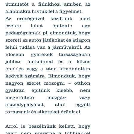
útmutatót a fiúnkhoz, amiben az 
alábbiakra hívtuk fel a figyelmet:
Az erőségeivel kezdtünk, mert 
ezekre lehet építenie egy 
pedagógusnak, pl. elmondtuk, hogy 
szereti az autós játékokat és átlagon 
felüli tudása van a járművekről. Az 
idősebb gyerekek társaságában 
jobban funkcionál és a közös 
éneklés vagy a tánc kimondottan 
kedvelt számára. Elmondtuk, hogy 
nagyon szeret mozogni – otthon 
gyakran építünk kisebb, nem 
megerőltető mozgás- vagy 
akadálypályákat, ahol együtt 
tornázunk és sikereket érünk el.
Arról is beszélnünk kellett, hogy 
azért nem szeretne a többiekkel 