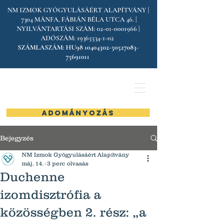
NM IZMOK GYÓGYULÁSÁÉRT ALAPÍTVÁNY |
7304 MÁNFA, FÁBIÁN BÉLA UTCA 46. |
NYILVÁNTARTÁSI SZÁM:
02-01-0001966
|
ADÓSZÁM:
19365534-1-02
SZÁMLASZÁM:
HU98
10404302-50527083
-
75691011
ADOMÁNYOZÁS
Bejegyzés
NM Izmok Gyógyulásáért Alapítvány
máj. 14.
3 perc olvasás
Duchenne
izomdisztrófia a
közösségben 2. rész: „a