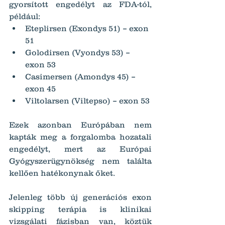
gyorsított engedélyt az FDA-tól, 
például:
Eteplirsen (Exondys 51) – exon 
51
Golodirsen (Vyondys 53) – 
exon 53
Casimersen (Amondys 45) – 
exon 45
Viltolarsen (Viltepso) – exon 53
Ezek azonban Európában nem 
kapták meg a forgalomba hozatali 
engedélyt, mert az Európai 
Gyógyszerügynökség nem találta 
kellően hatékonynak őket.
Jelenleg több új generációs exon 
skipping terápia is klinikai 
vizsgálati fázisban van, köztük 