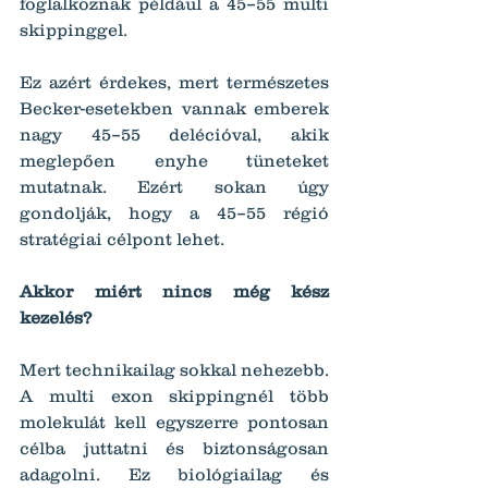
foglalkoznak például a 45–55 multi 
skippinggel.
Ez azért érdekes, mert természetes 
Becker-esetekben vannak emberek 
nagy 45–55 delécióval, akik 
meglepően enyhe tüneteket 
mutatnak. Ezért sokan úgy 
gondolják, hogy a 45–55 régió 
stratégiai célpont lehet.
Akkor miért nincs még kész 
kezelés?
Mert technikailag sokkal nehezebb.
A multi exon skippingnél több 
molekulát kell egyszerre pontosan 
célba juttatni és biztonságosan 
adagolni. Ez biológiailag és 