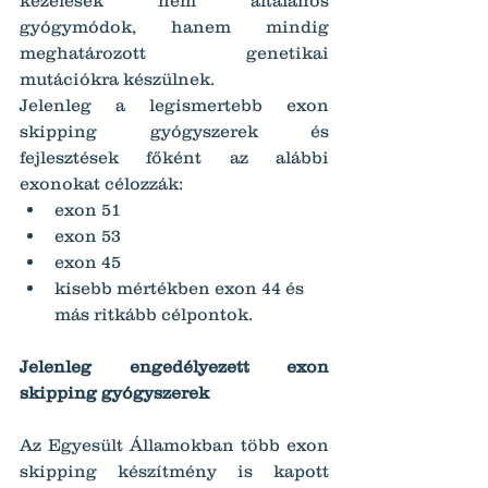
gyógymódok, hanem mindig 
meghatározott genetikai 
mutációkra készülnek.
Jelenleg a legismertebb exon 
skipping gyógyszerek és 
fejlesztések főként az alábbi 
exonokat célozzák:
exon 51
exon 53
exon 45
kisebb mértékben exon 44 és 
más ritkább célpontok.
Jelenleg engedélyezett exon 
skipping gyógyszerek
Az Egyesült Államokban több exon 
skipping készítmény is kapott 