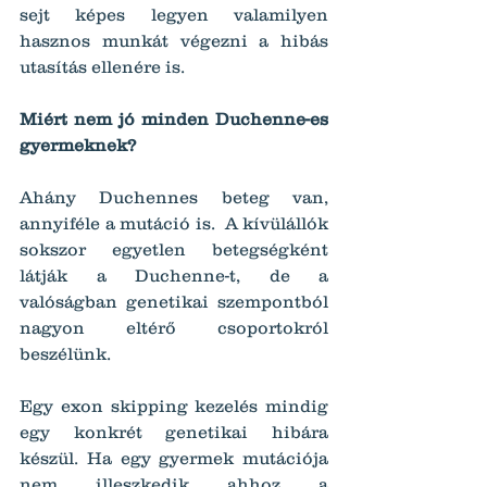
sejt képes legyen valamilyen 
hasznos munkát végezni a hibás 
utasítás ellenére is.
Miért nem jó minden Duchenne-es 
gyermeknek?
Ahány Duchennes beteg van, 
annyiféle a mutáció is.  A kívülállók 
sokszor egyetlen betegségként 
látják a Duchenne-t, de a 
valóságban genetikai szempontból 
nagyon eltérő csoportokról 
beszélünk.
Egy exon skipping kezelés mindig 
egy konkrét genetikai hibára 
készül. Ha egy gyermek mutációja 
nem illeszkedik ahhoz a 