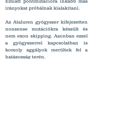
Emiatt pontmutációra inkább más 
irányokat próbálnak kialakítani.
Az Ataluren gyógyszer kifejezetten 
nonsense mutációkra készült és 
nem exon skipping. Azonban ezzel 
a gyógyszerrel kapcsolatban is 
komoly aggályok merültek fel a 
hatásosság terén.
A jövőben valószínűleg a 
génszerkesztés jelenthet majd 
végső megoldást, ami jelenleg 
nagyon gyerekcipőben jár egy 
olyan betegségben, ahol minden 
várakozással töltött nap kockázatot 
jelent.
Duplikációk