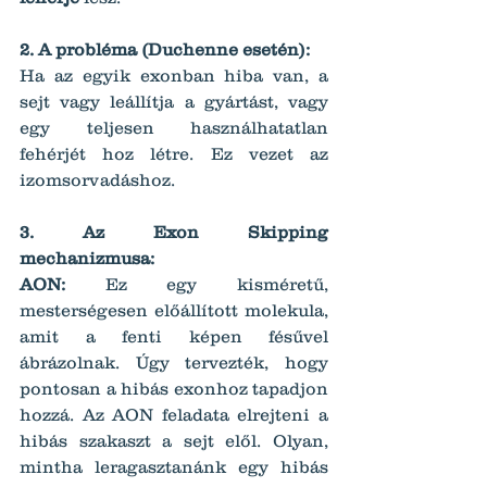
2. A probléma (Duchenne esetén):
Ha az egyik exonban hiba van, a 
sejt vagy leállítja a gyártást, vagy 
egy teljesen használhatatlan 
fehérjét hoz létre. Ez vezet az 
izomsorvadáshoz.
3. Az Exon Skipping 
mechanizmusa:
AON:
 Ez egy kisméretű, 
mesterségesen előállított molekula, 
amit a fenti képen fésűvel 
ábrázolnak. Úgy tervezték, hogy 
pontosan a hibás exonhoz tapadjon 
hozzá. Az AON feladata elrejteni a 
hibás szakaszt a sejt elől. Olyan, 
mintha leragasztanánk egy hibás 