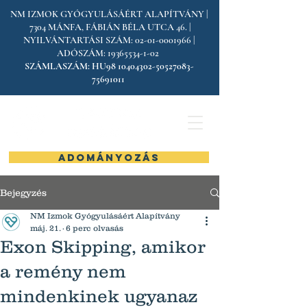
NM IZMOK GYÓGYULÁSÁÉRT ALAPÍTVÁNY |
7304 MÁNFA, FÁBIÁN BÉLA UTCA 46. |
NYILVÁNTARTÁSI SZÁM:
02-01-0001966
|
ADÓSZÁM:
19365534-1-02
SZÁMLASZÁM:
HU98
10404302-50527083
-
75691011
ADOMÁNYOZÁS
Bejegyzés
NM Izmok Gyógyulásáért Alapítvány
máj. 21.
6 perc olvasás
Exon Skipping, amikor
a remény nem
mindenkinek ugyanaz