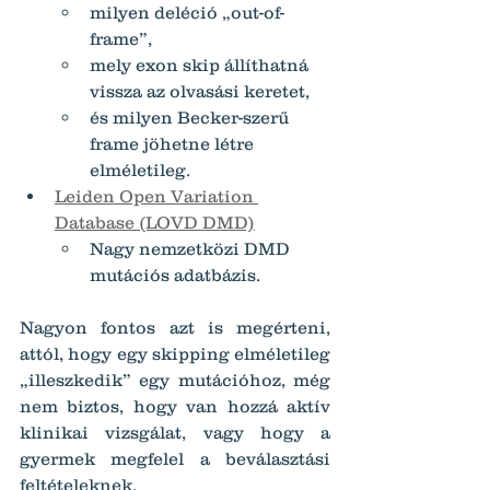
milyen deléció „out-of-
frame”,
mely exon skip állíthatná 
vissza az olvasási keretet,
és milyen Becker-szerű 
frame jöhetne létre 
elméletileg.
Leiden Open Variation 
Database (LOVD DMD)
Nagy nemzetközi DMD 
mutációs adatbázis.
Nagyon fontos azt is megérteni, 
attól, hogy egy skipping elméletileg 
„illeszkedik” egy mutációhoz, még 
nem biztos, hogy van hozzá aktív 
klinikai vizsgálat, vagy hogy a 
gyermek megfelel a beválasztási 
feltételeknek.