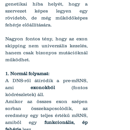
genetikai hiba helyét, hogy a 
szervezet képes legyen egy 
rövidebb, de még működőképes 
fehérje előállítására.
Nagyon fontos tény, hogy az exon 
skipping nem univerzális kezelés, 
hanem csak bizonyos mutációknál 
működhet.
1. Normál folyamat:
A DNS-ről átíródik a pre-mRNS, 
ami 
exonokból
 (fontos 
kódrészletek) áll.
Amikor az összes exon szépen 
sorban összekapcsolódik, az 
eredmény egy teljes értékű mRNS, 
amiből egy 
funkcionális, ép 
fehérje
 lesz.