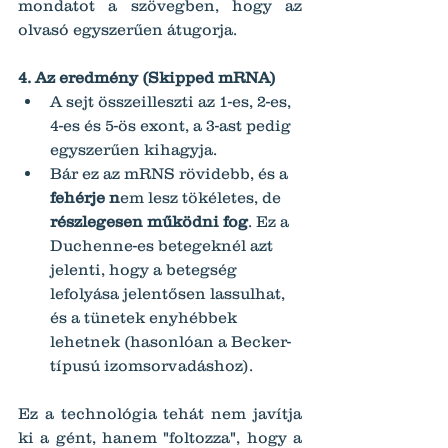
mondatot a szövegben, hogy az 
olvasó egyszerűen átugorja.
4. Az eredmény (Skipped mRNA)
A sejt összeilleszti az 1-es, 2-es, 
4-es és 5-ös exont, a 3-ast pedig 
egyszerűen kihagyja.
Bár ez az mRNS rövidebb, és a 
fehérje n
em lesz tökéletes, de 
részlegesen működni fog
. Ez a 
Duchenne-es betegeknél azt 
jelenti, hogy a betegség 
lefolyása jelentősen lassulhat, 
és a tünetek enyhébbek 
lehetnek (hasonlóan a Becker-
típusú izomsorvadáshoz).
Ez a technológia tehát nem javítja 
ki a gént, hanem "foltozza", hogy a 