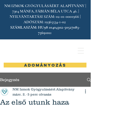
NM IZMOK GYÓGYULÁSÁÉRT ALAPÍTVÁNY |
7304 MÁNFA, FÁBIÁN BÉLA UTCA 46. |
NYILVÁNTARTÁSI SZÁM:
02-01-0001966
|
ADÓSZÁM:
19365534-1-02
SZÁMLASZÁM:
HU98
10404302-50527083
-
75691011
ADOMÁNYOZÁS
Bejegyzés
NM Izmok Gyógyulásáért Alapítvány
márc. 2.
5 perc olvasás
Az első utunk haza