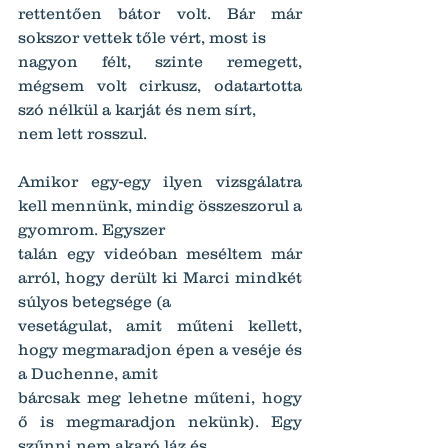
rettentően bátor volt. Bár már 
sokszor vettek tőle vért, most is
nagyon félt, szinte remegett, 
mégsem volt cirkusz, odatartotta 
szó nélkül a karját és nem sírt,
nem lett rosszul.
Amikor egy-egy ilyen vizsgálatra 
kell mennünk, mindig összeszorul a 
gyomrom. Egyszer
talán egy videóban meséltem már 
arról, hogy derült ki Marci mindkét 
súlyos betegsége (a
vesetágulat, amit műteni kellett, 
hogy megmaradjon épen a veséje és 
a Duchenne, amit
bárcsak meg lehetne műteni, hogy 
ő is megmaradjon nekünk). Egy 
szűnni nem akaró láz és