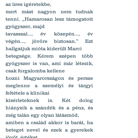
az üres ígéretekbe,
mert mást nagyon nem tudnak 
tenni. „Hamarosan lesz támogatott 
gyógyszer, majd
tavasszal…, év közepén…, év 
végén…, jövőre biztosan.” Ezt 
hallgatjuk mióta kiderült Marci
betegsége. Kérem szépen több 
gyógyszer is van, ami már létezik, 
csak forgalomba kellene
hozni Magyarországon és persze 
meglenne a személyi és tárgyi 
feltétele a klinikai
kísérleteknek is. Két dolog 
hiányzik a szándék és a pénz, és 
még talán egy olyan látásmód,
amiben a család akkor is barát, ha 
beteget nevel és ezek a gyerekek 
jövőt, értéket