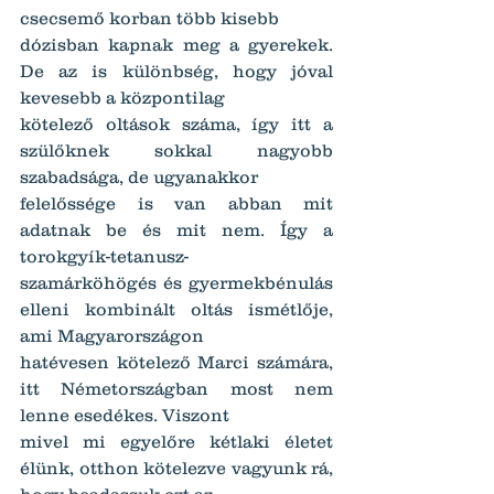
csecsemő korban több kisebb
dózisban kapnak meg a gyerekek. 
De az is különbség, hogy jóval 
kevesebb a központilag
kötelező oltások száma, így itt a 
szülőknek sokkal nagyobb 
szabadsága, de ugyanakkor
felelőssége is van abban mit 
adatnak be és mit nem. Így a 
torokgyík-tetanusz-
szamárköhögés és gyermekbénulás 
elleni kombinált oltás ismétlője, 
ami Magyarországon
hatévesen kötelező Marci számára, 
itt Németországban most nem 
lenne esedékes. Viszont
mivel mi egyelőre kétlaki életet 
élünk, otthon kötelezve vagyunk rá, 
hogy beadassuk ezt az