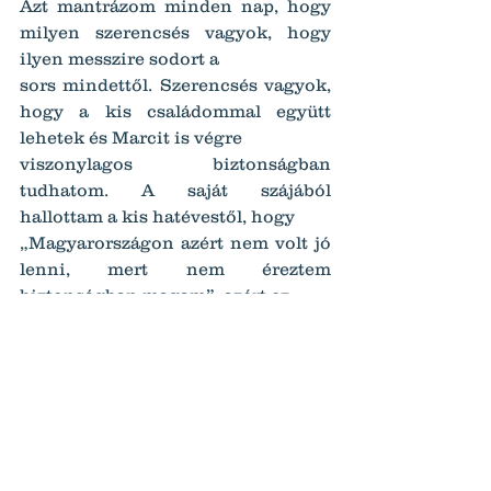
Azt mantrázom minden nap, hogy 
milyen szerencsés vagyok, hogy 
ilyen messzire sodort a
sors mindettől. Szerencsés vagyok, 
hogy a kis családommal együtt 
lehetek és Marcit is végre
viszonylagos biztonságban 
tudhatom. A saját szájából 
hallottam a kis hatévestől, hogy
„Magyarországon azért nem volt jó 
lenni, mert nem éreztem 
biztonságban magam”, azért ez
számomra is elgondolkodtató, mert 
ez önálló gondolat a részéről.
Bár sokan nem értik, hogy attól 
mert eljöttünk még Marci nem 
gyógyult meg csak egy
színvonalasabb ellátás révén azt a 