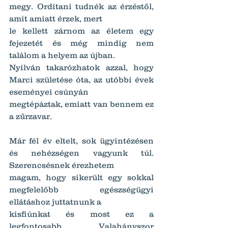
megy. Ordítani tudnék az érzéstől, 
amit amiatt érzek, mert
le kellett zárnom az életem egy 
fejezetét és még mindig nem 
találom a helyem az újban.
Nyilván takarózhatok azzal, hogy 
Marci születése óta, az utóbbi évek 
eseményei csúnyán
megtépáztak, emiatt van bennem ez 
a zűrzavar.
Már fél év eltelt, sok ügyintézésen 
és nehézségen vagyunk túl. 
Szerencsésnek érezhetem
magam, hogy sikerült egy sokkal 
megfelelőbb egészségügyi 
ellátáshoz juttatnunk a
kisfiúnkat és most ez a 
legfontosabb. Valahányszor 