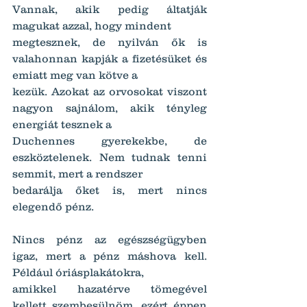
Vannak, akik pedig áltatják 
magukat azzal, hogy mindent
megtesznek, de nyilván ők is 
valahonnan kapják a fizetésüket és 
emiatt meg van kötve a
kezük. Azokat az orvosokat viszont 
nagyon sajnálom, akik tényleg 
energiát tesznek a
Duchennes gyerekekbe, de 
eszköztelenek. Nem tudnak tenni 
semmit, mert a rendszer
bedarálja őket is, mert nincs 
elegendő pénz.
Nincs pénz az egészségügyben 
igaz, mert a pénz máshova kell. 
Például óriásplakátokra,
amikkel hazatérve tömegével 
kellett szembesülnöm, ezért éppen 