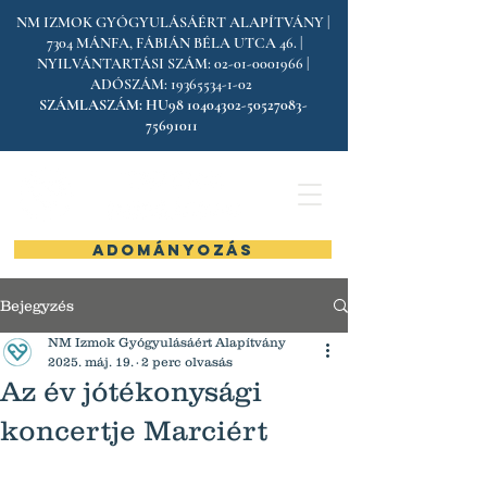
NM IZMOK GYÓGYULÁSÁÉRT ALAPÍTVÁNY |
7304 MÁNFA, FÁBIÁN BÉLA UTCA 46. |
NYILVÁNTARTÁSI SZÁM:
02-01-0001966
|
ADÓSZÁM:
19365534-1-02
SZÁMLASZÁM:
HU98
10404302-50527083
-
75691011
ADOMÁNYOZÁS
Bejegyzés
NM Izmok Gyógyulásáért Alapítvány
2025. máj. 19.
2 perc olvasás
Az év jótékonysági
koncertje Marciért