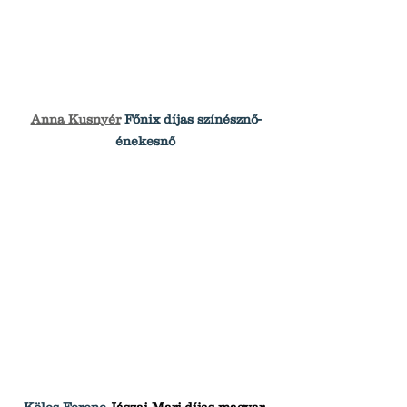
Anna Kusnyér
Főnix díjas színésznő-
énekesnő
Köles Ferenc 
Jászai Mari-díjas magyar 