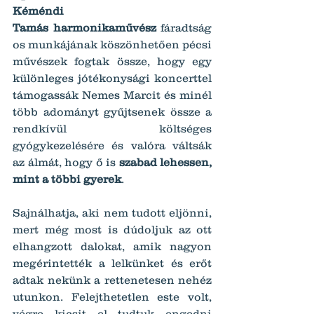
Kéméndi 
Tamás
harmonikaművész
 fáradtság
os munkájának köszönhetően pécsi 
művészek fogtak össze, hogy egy 
különleges jótékonysági koncerttel 
támogassák Nemes Marcit és minél 
több adományt gyűjtsenek össze a 
rendkívül költséges 
gyógykezelésére és valóra váltsák 
az álmát, hogy ő is 
szabad lehessen, 
mint a többi gyerek
.
Sajnálhatja, aki nem tudott eljönni, 
mert még most is dúdoljuk az ott 
elhangzott dalokat, amik nagyon 
megérintették a lelkünket és erőt 
adtak nekünk a rettenetesen nehéz 
utunkon. Felejthetetlen este volt, 
végre kicsit el tudtuk engedni 