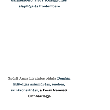
dalszerző-író, a 30Y rockegyüttes 
alapítója és frontembere
Györfi Anna hivatalos oldala
Domján 
Edit-díjas színművész, énekes, 
szinkronszínész, 
a Pécsi Nemzeti 
Színház tagja