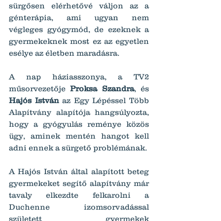
sürgősen elérhetővé váljon az a 
génterápia, ami ugyan nem 
végleges gyógymód, de ezeknek a 
gyermekeknek most ez az egyetlen 
esélye az életben maradásra.
A nap háziasszonya, a TV2 
műsorvezetője 
Proksa Szandra
, és 
Hajós István
 az Egy Lépéssel Több 
Alapítvány alapítója hangsúlyozta, 
hogy a gyógyulás reménye közös 
ügy, aminek mentén hangot kell 
adni ennek a sürgető problémának.
A Hajós István által alapított beteg 
gyermekeket segítő alapítvány már 
tavaly elkezdte felkarolni a 
Duchenne izomsorvadással 
született gyermekek 