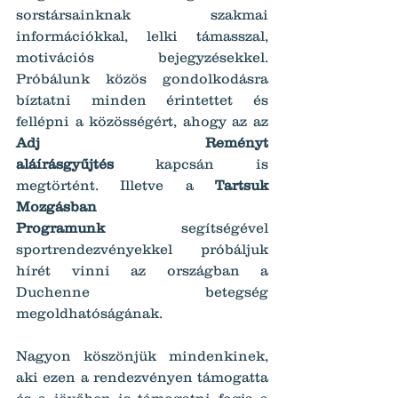
sorstársainknak szakmai 
információkkal, lelki támasszal, 
motivációs bejegyzésekkel. 
Próbálunk közös gondolkodásra 
bíztatni minden érintettet és 
fellépni a közösségért, ahogy az az 
Adj Reményt 
aláírásgyűjtés
 kapcsán is 
megtörtént. Illetve a 
Tartsuk 
Mozgásban 
Programunk
 segítségével 
sportrendezvényekkel próbáljuk 
hírét vinni az országban a 
Duchenne betegség 
megoldhatóságának.
Nagyon köszönjük mindenkinek, 
aki ezen a rendezvényen támogatta 
és a jövőben is támogatni fogja a 