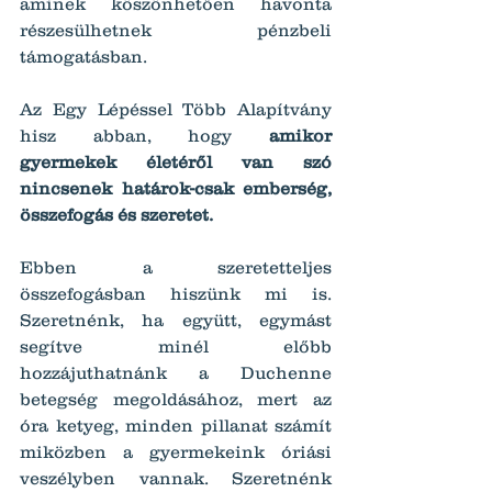
aminek köszönhetően havonta 
részesülhetnek pénzbeli 
támogatásban.
Az Egy Lépéssel Több Alapítvány 
hisz abban, hogy 
amikor 
gyermekek életéről van szó 
nincsenek határok-csak emberség, 
összefogás és szeretet.
Ebben a szeretetteljes 
összefogásban hiszünk mi is. 
Szeretnénk, ha együtt, egymást 
segítve minél előbb 
hozzájuthatnánk a Duchenne 
betegség megoldásához, mert az 
óra ketyeg, minden pillanat számít 
miközben a gyermekeink óriási 
veszélyben vannak. Szeretnénk 