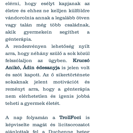
elérni, hogy esélyt kapjanak az 
életre és ehhez ne kelljen külföldre 
vándorolnia annak a legalább ötven 
vagy talán még több családnak, 
akik gyermekein segíthet a 
génterápia.
A rendezvényen lehetőség nyílt 
arra, hogy néhány szülő a sok közül 
felszólaljon az ügyben. 
Krucsó 
Anikó, Ádin édesanyja
 is jelen volt 
és szót kapott. Az ő sikertörténete 
sokaknak jelent motivációt és 
reményt arra, hogy a génterápia 
nem elérhetetlen és igenis jobbá 
teheti a gyermek életét.
A nap folyamán a 
TrollFoci
 is 
képviselte magát és licitsorozatot 
ajánlottak fel a Duchenne beteg 