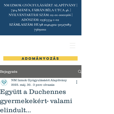
NM IZMOK GYÓGYULÁSÁÉRT ALAPÍTVÁNY |
7304 MÁNFA, FÁBIÁN BÉLA UTCA 46. |
NYILVÁNTARTÁSI SZÁM:
02-01-0001966
|
ADÓSZÁM:
19365534-1-02
SZÁMLASZÁM:
HU98
10404302-50527083
-
75691011
ADOMÁNYOZÁS
Bejegyzés
NM Izmok Gyógyulásáért Alapítvány
2025. máj. 30.
3 perc olvasás
Együtt a Duchennes
gyermekekért- valami
elindult…