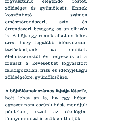
fogyasztunk elegendő rostot, 
zöldséget és gyümölcsöt. Ennek 
köszönhető számos 
emésztőrendszeri, szív- és 
érrendszeri betegség és az elhízás 
is. A böjt egy remek alkalom lehet 
arra, hogy legalább időszakosan 
tartózkodjunk az említett 
élelmiszerektől és helyezzük át a 
fókuszt a kevesebbet fogyasztott 
feldolgozatlan, friss és idényjellegű 
zöldségekre, gyümölcsökre.
A böjtölésnek számos fajtája létezik
, 
böjt lehet az is, ha egy héten 
egyszer nem eszünk húst, mondjuk 
pénteken, ezzel az ökológiai 
lábnyomunkat is csökkenthetjük.