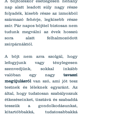
A böjtöléskor esetlegesen néhány 
nap alatt leadott súly nagy része 
folyadék, kisebb része az izmokból 
származó fehérje, legkisebb része 
zsír. Pár napos böjttel biztosan nem 
tudunk megválni az évek hosszú 
sora alatt felhalmozódott 
zsírpárnáktól.
A böjt nem arra szolgál, hogy 
lefogyjunk vagy ténylegesen 
szenvedjünk, sokkal inkább 
valóban egy nagy 
tavaszi 
megújulásról
 van szó, ami jót tesz 
testnek és léleknek egyaránt. Az 
által, hogy tudatosan szabályozzuk 
étkezéseinket, tisztává és szabaddá 
tesszük a gondolkodásunkat, 
kitartóbbakká, tudatosabbakká 