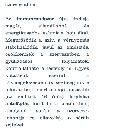
szervezetben.
Az 
immunrendszer 
újra indítja 
magát, ellenállóbbá és 
energikusabbá válunk a böjt által. 
Megerősödik a szív, a vérnyomás 
stabilizálódik, javul az emésztés, 
csökkennek a szervezetben a 
gyulladásos folyamatok, 
kontrollálható a testsúly is. Egyes 
kutatások szerint a 
rákmegelőzésben is segítségünkre 
lehet a böjt, mert a napi hosszabb 
(az említett 16 órás) koplalás 
autofágiát i
ndít be a testünkben, 
amelynek során a szervezet 
lebontja és eltávolítja a sérült 
sejteket.