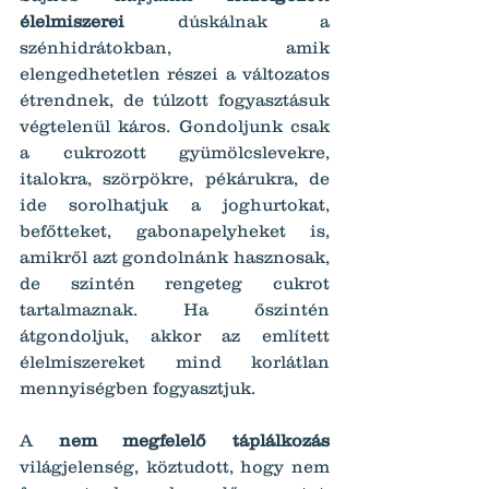
élelmiszerei
 dúskálnak a 
szénhidrátokban, amik 
elengedhetetlen részei a változatos 
étrendnek, de túlzott fogyasztásuk 
végtelenül káros. Gondoljunk csak 
a cukrozott gyümölcslevekre, 
italokra, szörpökre, pékárukra, de 
ide sorolhatjuk a joghurtokat, 
befőtteket, gabonapelyheket is, 
amikről azt gondolnánk hasznosak, 
de szintén rengeteg cukrot 
tartalmaznak. Ha őszintén 
átgondoljuk, akkor az említett 
élelmiszereket mind korlátlan 
mennyiségben fogyasztjuk.
A 
nem megfelelő táplálkozás
világjelenség, köztudott, hogy nem 