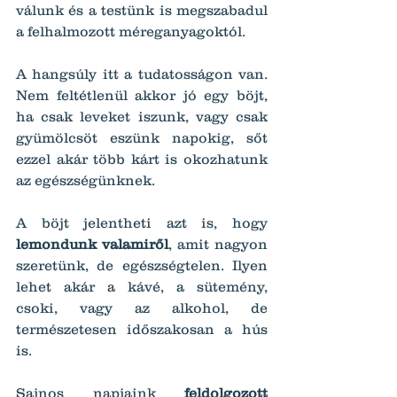
válunk és a testünk is megszabadul 
a felhalmozott méreganyagoktól.
A hangsúly itt a tudatosságon van. 
Nem feltétlenül akkor jó egy böjt, 
ha csak leveket iszunk, vagy csak 
gyümölcsöt eszünk napokig, sőt 
ezzel akár több kárt is okozhatunk 
az egészségünknek.
A böjt jelentheti azt is, hogy 
lemondunk valamiről
, amit nagyon 
szeretünk, de egészségtelen. Ilyen 
lehet akár a kávé, a sütemény, 
csoki, vagy az alkohol, de 
természetesen időszakosan a hús 
is.
Sajnos napjaink 
feldolgozott 