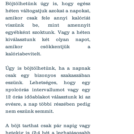
Böjtölhetünk úgy is, hogy egész 
héten váltogatjuk azokat a napokat, 
amikor csak fele annyi kalóriát 
viszünk be, mint amennyit 
egyébként szoktunk. Vagy a héten 
kiválasztunk két olyan napot, 
amikor csökkentjük a 
kalóriabevitelt.
Úgy is böjtölhetünk, ha a napnak 
csak egy bizonyos szakaszában 
eszünk. Lehetséges, hogy egy 
nyolcórás intervallumot vagy egy 
12 órás időablakot választunk ki az 
evésre, a nap többi részében pedig 
nem eszünk semmit.
A böjt tarthat csak pár napig vagy 
hetekig is (2-4 hét a leghatásosabb 