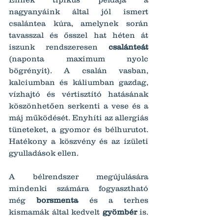
nagyanyáink által jól ismert 
csalántea kúra, amelynek során 
tavasszal és ősszel hat héten át 
iszunk rendszeresen 
csalánteát 
(naponta maximum nyolc 
bögrényit). A csalán vasban, 
kalciumban és káliumban gazdag, 
vízhajtó és vértisztító hatásának 
köszönhetően serkenti a vese és a 
máj működését. Enyhíti az allergiás 
tüneteket, a gyomor és bélhurutot. 
Hatékony a köszvény és az ízületi 
gyulladások ellen.
A bélrendszer megújulására 
mindenki számára fogyasztható 
még 
borsmenta
 és a terhes 
kismamák által kedvelt 
gyömbér
 is. 