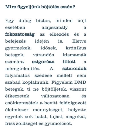
Mire figyeljünk böjtölés estén?
Egy dolog biztos, minden böjt 
esetében alapszabály a 
fokozatosság 
az elkezdés és a 
befejezés idején is. Illetve 
gyermekek, idősek, krónikus 
betegek, várandós kismamák 
számára 
szigorúan tiltott
 a 
méregtelenítés. A 
szteroidok 
folyamatos szedése mellett sem 
szabad koplalnunk. Figyelem DMD 
betegek, ti ne böjtöljetek, viszont 
étkezzetek változatosan és 
csökkentsétek a bevitt feldolgozott 
élelmiszer mennyiséget, helyette 
egyetek sok halat, tojást, magokat, 
friss zöldséget és gyümölcsöt.