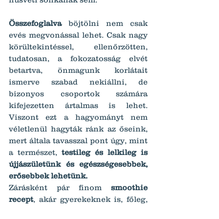
Összefoglalva 
böjtölni nem csak 
evés megvonással lehet. Csak nagy 
körültekintéssel, ellenőrzötten, 
tudatosan, a fokozatosság elvét 
betartva, önmagunk korlátait 
ismerve szabad nekiállni, de 
bizonyos csoportok számára 
kifejezetten ártalmas is lehet. 
Viszont ezt a hagyományt nem 
véletlenül hagyták ránk az őseink, 
mert általa tavasszal pont úgy, mint 
a természet, 
testileg és lelkileg is 
újjászületünk és egészségesebbek, 
erősebbek lehetünk.
Zárásként pár finom 
smoothie 
recept
, akár gyerekeknek is, főleg, 
ha olyanok, mint Marci és nem 