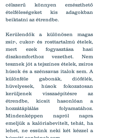
célszerű könnyen emészthető 
ételféleségeket kis adagokban 
beiktatni az étrendbe.
Kerülendők a különösen magas 
zsír-, cukor- és rosttartalmú ételek, 
mert ezek fogyasztása hasi 
diszkomforthoz vezethet. Nem 
tesznek jót a tejszínes ételek, zsíros 
húsok és a szénsavas italok sem. A 
különféle gabonák, diófélék, 
hüvelyesek, húsok fokozatosan 
kerüljenek visszaépítésre az 
étrendbe, kicsit hasonlóan a 
hozzátáplálás folyamatához. 
Mindenképpen napról napra 
emeljük a kalóriabevitelt, tehát, ha 
lehet, ne essünk neki két kézzel a 
húsvéti sonkának sem.