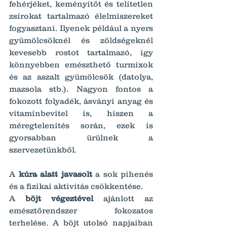
fehérjéket, keményítőt és telítetlen 
zsírokat tartalmazó élelmiszereket 
fogyasztani. Ilyenek például a nyers 
gyümölcsöknél és zöldségeknél 
kevesebb rostot tartalmazó, így 
könnyebben emészthető turmixok 
és az aszalt gyümölcsök (datolya, 
mazsola stb.). Nagyon fontos a 
fokozott folyadék, ásványi anyag és 
vitaminbevitel is, hiszen a 
méregtelenítés során, ezek is 
gyorsabban ürülnek a 
szervezetünkből.
A 
kúra alatt javasolt
 a sok pihenés 
és a fizikai aktivitás csökkentése.
A 
böjt végeztével
 ajánlott az 
emésztőrendszer fokozatos 
terhelése. A böjt utolsó napjaiban 