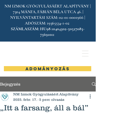
NM IZMOK GYÓGYULÁSÁÉRT ALAPÍTVÁNY |
7304 MÁNFA, FÁBIÁN BÉLA UTCA 46. |
NYILVÁNTARTÁSI SZÁM:
02-01-0001966
|
ADÓSZÁM:
19365534-1-02
SZÁMLASZÁM:
HU98
10404302-50527083
-
75691011
ADOMÁNYOZÁS
Bejegyzés
NM Izmok Gyógyulásáért Alapítvány
2025. febr. 17.
5 perc olvasás
„Itt a farsang, áll a bál”