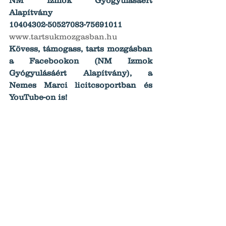
NM Izmok Gyógyulásáért 
Alapítvány
10404302-50527083-75691011
www.tartsukmozgasban.hu
Kövess, támogass, tarts mozgásban 
a Facebookon (NM Izmok 
Gyógyulásáért Alapítvány), a 
Nemes Marci licitcsoportban és 
YouTube-on is!