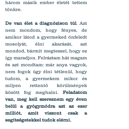
három másik ember életét tettem 
tönkre.
De van élet a diagnózison túl
. Azt 
nem mondom, hogy fényes, de 
amikor látod a gyermeked önfeledt 
mosolyát, élni akarását, azt 
mondod, bármit megteszel, hogy ez 
így maradjon. Felráztam hát magam 
és azt mondtam: már anya vagyok, 
nem fogok úgy élni tétlenül, hogy 
tudom, a gyermekem mikor és 
milyen rettentő körülmények 
között fog meghalni. 
Feladatom 
van, meg kell szereznem egy éven 
belül a gyógymódra azt az ezer 
milliót, amit viszont csak a 
segítségetekkel tudok elérni.