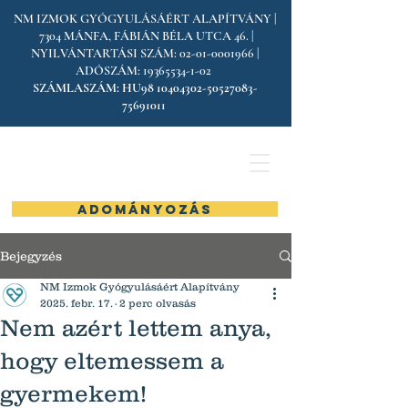
NM IZMOK GYÓGYULÁSÁÉRT ALAPÍTVÁNY |
7304 MÁNFA, FÁBIÁN BÉLA UTCA 46. |
NYILVÁNTARTÁSI SZÁM:
02-01-0001966
|
ADÓSZÁM:
19365534-1-02
SZÁMLASZÁM:
HU98
10404302-50527083
-
75691011
ADOMÁNYOZÁS
Bejegyzés
NM Izmok Gyógyulásáért Alapítvány
2025. febr. 17.
2 perc olvasás
Nem azért lettem anya,
hogy eltemessem a
gyermekem!