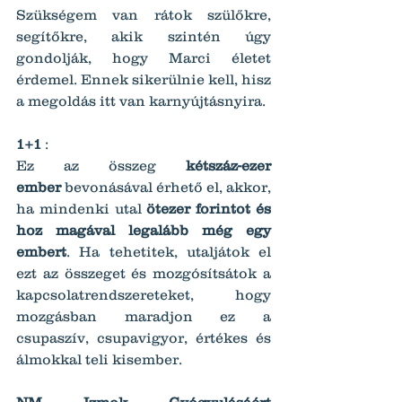
Szükségem van rátok szülőkre, 
segítőkre, akik szintén úgy 
gondolják, hogy Marci életet 
érdemel. Ennek sikerülnie kell, hisz 
a megoldás itt van karnyújtásnyira.
1+1
 :
Ez az összeg 
kétszáz-ezer 
ember
 bevonásával érhető el, akkor, 
ha mindenki utal 
ötezer forintot és 
hoz magával legalább még egy 
embert
. Ha tehetitek, utaljátok el 
ezt az összeget és mozgósítsátok a 
kapcsolatrendszereteket, hogy 
mozgásban maradjon ez a 
csupaszív, csupavigyor, értékes és 
álmokkal teli kisember.