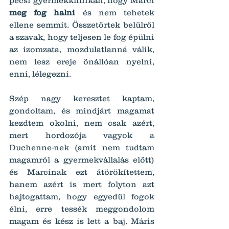
pécsi gyermekklinikán, hogy Marci 
meg fog halni
 és nem tehetek 
ellene semmit. Összetörtek belülről 
a szavak, hogy teljesen le fog épülni 
az izomzata, mozdulatlanná válik, 
nem lesz ereje önállóan nyelni, 
enni, lélegezni.
Szép nagy keresztet kaptam, 
gondoltam, és mindjárt magamat 
kezdtem okolni, nem csak azért, 
mert hordozója vagyok a 
Duchenne-nek (amit nem tudtam 
magamról a gyermekvállalás előtt) 
és Marcinak ezt átörökítettem, 
hanem azért is mert folyton azt 
hajtogattam, hogy egyedül fogok 
élni, erre tessék meggondolom 
magam és kész is lett a baj. Máris 