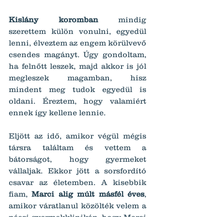
Kislány koromban
 mindig 
szerettem külön vonulni, egyedül 
lenni, élveztem az engem körülvevő 
csendes magányt. Úgy gondoltam, 
ha felnőtt leszek, majd akkor is jól 
megleszek magamban, hisz 
mindent meg tudok egyedül is 
oldani. Éreztem, hogy valamiért 
ennek így kellene lennie.
Eljött az idő, amikor végül mégis 
társra találtam és vettem a 
bátorságot, hogy gyermeket 
vállaljak. Ekkor jött a sorsfordító 
csavar az életemben. A kisebbik 
fiam, 
Marci alig múlt másfél éves
, 
amikor váratlanul közölték velem a 