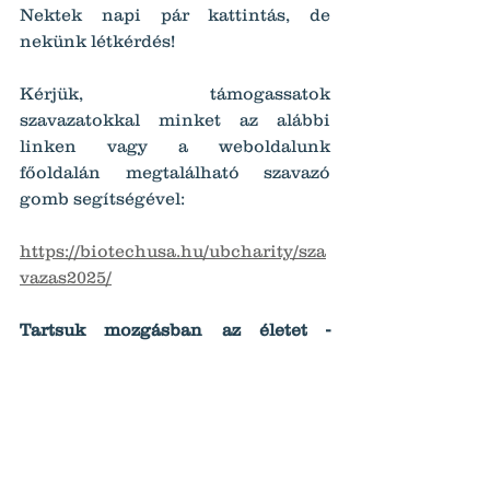
Nektek napi pár kattintás, de 
nekünk létkérdés!
Kérjük, támogassatok 
szavazatokkal minket az alábbi 
linken vagy a weboldalunk 
főoldalán megtalálható szavazó 
gomb segítségével:
https://biotechusa.hu/ubcharity/sza
vazas2025/
Tartsuk mozgásban az életet - 
Fussunk együtt a jövőért!