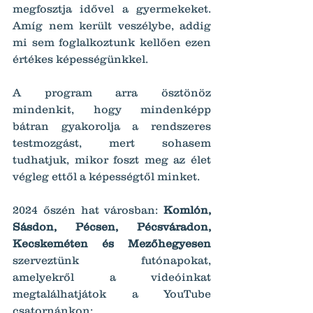
megfosztja idővel a gyermekeket. 
Amíg nem került veszélybe, addig 
mi sem foglalkoztunk kellően ezen 
értékes képességünkkel.
A program arra ösztönöz 
mindenkit, hogy mindenképp 
bátran gyakorolja a rendszeres 
testmozgást, mert sohasem 
tudhatjuk, mikor foszt meg az élet 
végleg ettől a képességtől minket.
2024 őszén hat városban: 
Komlón, 
Sásdon, Pécsen, Pécsváradon, 
Kecskeméten és Mezőhegyesen 
szerveztünk futónapokat, 
amelyekről a videóinkat 
megtalálhatjátok a YouTube 
csatornánkon: 