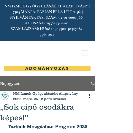
NM IZMOK GYÓGYULÁSÁÉRT ALAPÍTVÁNY |
7304 MÁNFA, FÁBIÁN BÉLA UTCA 46. |
NYILVÁNTARTÁSI SZÁM:
02-01-0001966
|
ADÓSZÁM:
19365534-1-02
SZÁMLASZÁM:
HU98
10404302-50527083
-
75691011
ADOMÁNYOZÁS
Bejegyzés
NM Izmok Gyógyulásáért Alapítvány
2025. márc. 25.
2 perc olvasás
„Sok cipő csodákra
képes!”
Tartsuk Mozgásban Program 2025