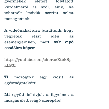
gyermekek életért folytatott 
küzdelméről is szól, akik, ha 
tehetnék kedvük szerint sokat 
mozognának.
A videónkkal arra buzdítunk, hogy 
vegyetek részt idén az 
eseményeinken, mert 
sok cipő 
csodákra képes
:
https://youtube.com/shorts/EtbkSp
kLS3I
Ti
 mozogtok egy kicsit az 
egészségetekért!
Mi
 együtt felhívjuk a figyelmet a 
mozgás életbevágó szerepére!